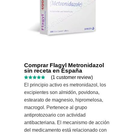
Comprar Flagyl Metronidazol
sin receta en España
(
1
customer review)
Rated
1
5.00
El principio activo es metronidazol, los
out of 5
excipientes son almidón, povidona,
based on
estearato de magnesio, hipromelosa,
customer
macrogol. Pertenece al grupo
rating
antiprotozoario con actividad
antibacteriana. El mecanismo de acción
del medicamento está relacionado con