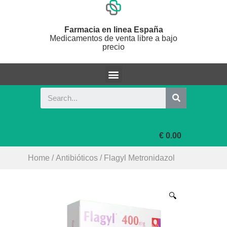
Farmacia en linea España
Medicamentos de venta libre a bajo
precio
€ 0.00
Home
/
Antibióticos
/ Flagyl Metronidazol
🔍