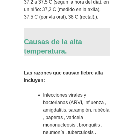
37,2 a 37,5 C (según la hora del día), en
un niño: 37,2 C (medido en la axila),
37,5 C (por vía oral), 38 C (rectal).).
Causas de la alta
temperatura.
Las razones que causan fiebre alta
incluyen:
Infecciones virales y
bacterianas (ARVI, influenza ,
amigdalitis, sarampión, rubéola
, paperas , varicela ,
mononucleosis , bronquitis ,
neumonía , tuberculosis ,